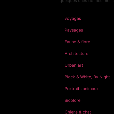
quelques unes de mes meille
voyages
Paysages
Faune & flore
Architecture
Urban art
Black & White, By Night
Portraits animaux
Bicolore
Chiens & chat