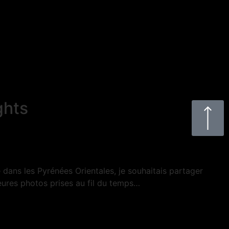
ghts
dans les Pyrénées Orientales, je souhaitais partager
ures photos prises au fil du temps…