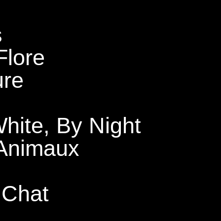
s
Flore
ure
hite, By Night
 Animaux
 Chat