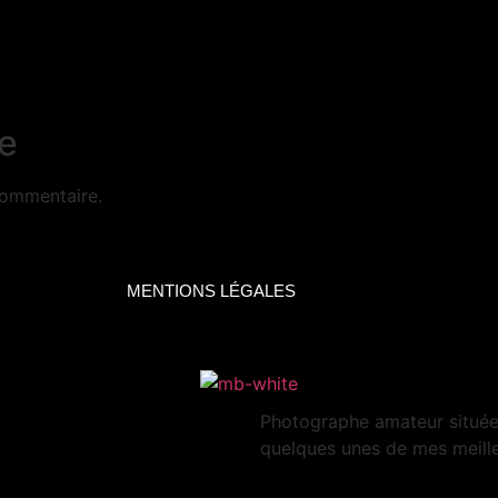
e
commentaire.
MENTIONS LÉGALES
Photographe amateur située 
quelques unes de mes meille