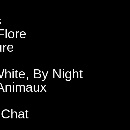
s
Flore
ure
hite, By Night
 Animaux
 Chat