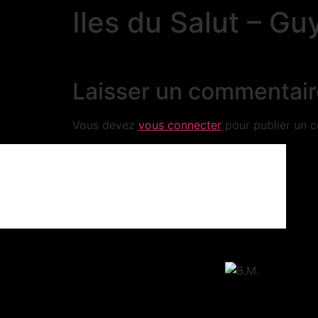
Iles du Salut – G
Laisser un commentair
Vous devez
vous connecter
pour publier un 