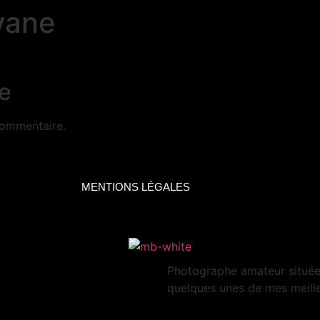
uyane
e
commentaire.
MENTIONS LÉGALES
Photographe amateur située 
quelques unes de mes meille