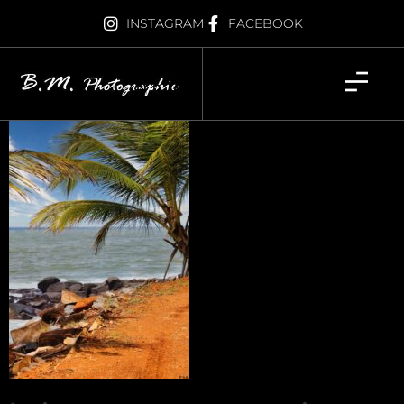
Iles du Salut –
INSTAGRAM
FACEBOOK
Guyane